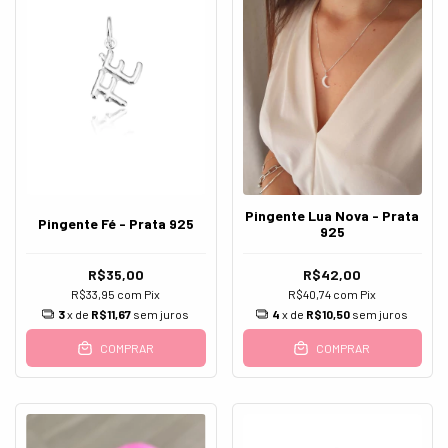
Pingente Lua Nova - Prata
Pingente Fé - Prata 925
925
R$35,00
R$42,00
R$33,95
com
Pix
R$40,74
com
Pix
3
x de
R$11,67
sem juros
4
x de
R$10,50
sem juros
COMPRAR
COMPRAR