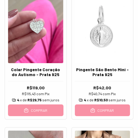
Colar Pingente Coração
Pingente São Bento Mini -
do Autismo - Prata 925
Prata 925
R$119,00
R$42,00
R$115,43
com
Pix
R$40,74
com
Pix
4
x de
R$29,75
sem juros
4
x de
R$10,50
sem juros
COMPRAR
COMPRAR