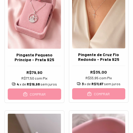
Pingente de Cruz Fio
Pingente Pequeno
Redondo - Prata 925
Príncipe - Prata 925
R$35,00
R$79,90
R$33,95
com
Pix
R$77,50
com
Pix
3
x de
R$11,67
sem juros
4
x de
R$19,98
sem juros
COMPRAR
COMPRAR