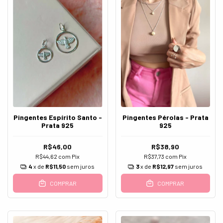
Pingentes Espírito Santo -
Pingentes Pérolas - Prata
Prata 925
925
R$46,00
R$38,90
R$44,62
com
Pix
R$37,73
com
Pix
4
x de
R$11,50
sem juros
3
x de
R$12,97
sem juros
COMPRAR
COMPRAR