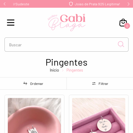
te
Joias de Prata 925 Legítima!
0
Pingentes
Início
Pingentes
Ordenar
Filtrar