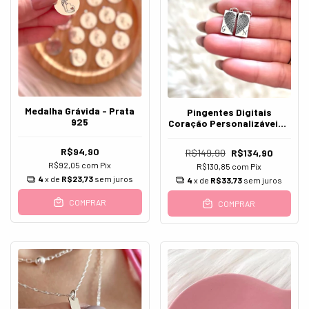
Medalha Grávida - Prata
Pingentes Digitais
925
Coração Personalizáveis -
Prata 925
R$94,90
R$149,90
R$134,90
R$92,05
com
Pix
R$130,85
com
Pix
4
x de
R$23,73
sem juros
4
x de
R$33,73
sem juros
COMPRAR
COMPRAR