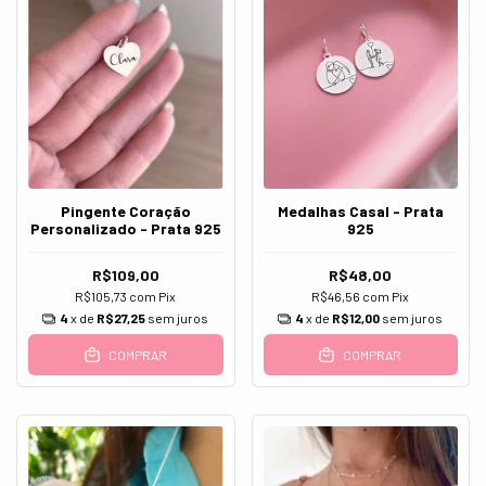
Pingente Coração
Medalhas Casal - Prata
Personalizado - Prata 925
925
R$109,00
R$48,00
R$105,73
com
Pix
R$46,56
com
Pix
4
x de
R$27,25
sem juros
4
x de
R$12,00
sem juros
COMPRAR
COMPRAR