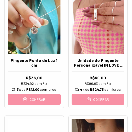
Pingente Ponto de Luz 1
Unidade do Pingente
cm
Personalizável IN LOVE -
Prata 925
R$36,00
R$99,00
R$34,92
com
Pix
R$96,03
com
Pix
3
x de
R$12,00
sem juros
4
x de
R$24,75
sem juros
COMPRAR
COMPRAR