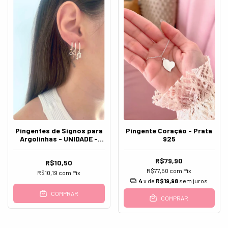
Pingentes de Signos para
Pingente Coração - Prata
Argolinhas - UNIDADE -
925
(P/M/G) - Prata 925
R$79,90
R$10,50
R$77,50
com
Pix
R$10,19
com
Pix
4
x de
R$19,98
sem juros
COMPRAR
COMPRAR