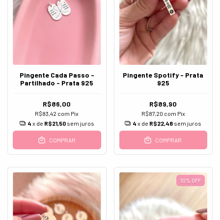
Pingente Cada Passo -
Pingente Spotify - Prata
Partilhado - Prata 925
925
R$86,00
R$89,90
R$83,42
com
Pix
R$87,20
com
Pix
4
x de
R$21,50
sem juros
4
x de
R$22,48
sem juros
COMPRAR
COMPRAR
10
%
OFF