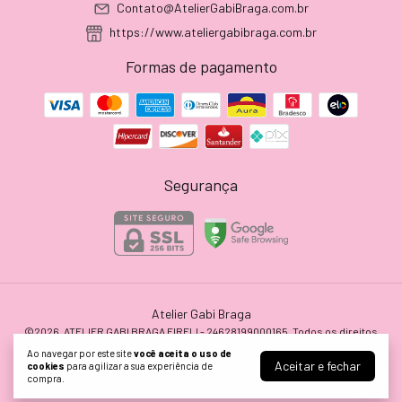
Contato@AtelierGabiBraga.com.br
https://www.ateliergabibraga.com.br
Formas de pagamento
Segurança
Atelier Gabi Braga
©2026. ATELIER GABI BRAGA EIRELI - 24628199000165. Todos os direitos
reservados.
Ao navegar por este site
você aceita o uso de
Aceitar e fechar
cookies
para agilizar a sua experiência de
compra.