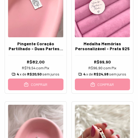
Pingente Coração
Medalha Memórias
Partilhado - Duas Partes -
Personalizável - Prata 925
Prata 925
R$82,00
R$99,90
R$79,54
com
Pix
R$96,90
com
Pix
4
x de
R$20,50
sem juros
4
x de
R$24,98
sem juros
COMPRAR
COMPRAR