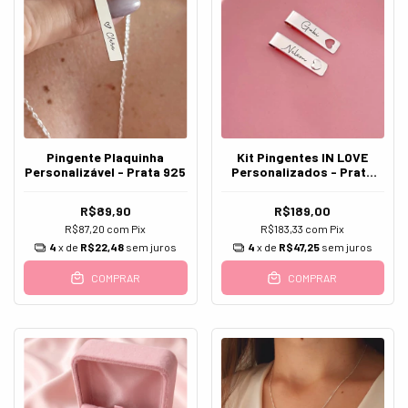
Pingente Plaquinha
Kit Pingentes IN LOVE
Personalizável - Prata 925
Personalizados - Prata
925
R$89,90
R$189,00
R$87,20
com
Pix
R$183,33
com
Pix
4
x de
R$22,48
sem juros
4
x de
R$47,25
sem juros
COMPRAR
COMPRAR