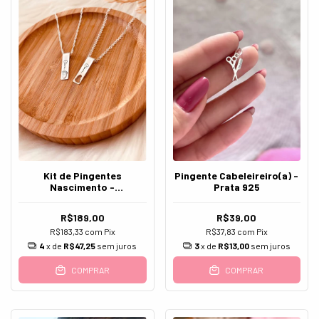
Kit de Pingentes
Pingente Cabeleireiro(a) -
Nascimento -
Prata 925
Personalizáveis - Prata
925
R$189,00
R$39,00
R$183,33
com
Pix
R$37,83
com
Pix
4
x de
R$47,25
sem juros
3
x de
R$13,00
sem juros
COMPRAR
COMPRAR