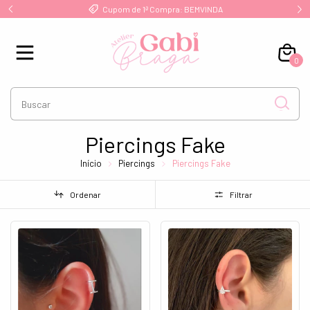
!
Cupom de 1ª Compra: BEMVINDA
0
Piercings Fake
Início
Piercings
Piercings Fake
Ordenar
Filtrar