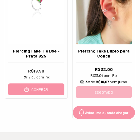
Piercing Fake Tie Dye -
Piercing Fake Duplo para
Prata 925
Conch
R$32,00
R$19,90
R$31,04
com
Pix
R$19,30
com
Pix
3
x de
R$10,67
sem juros
COMPRAR
ESGOTADO
Avise-me quando chegar!