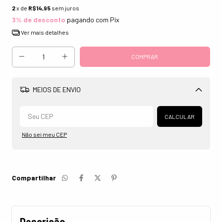
2
x de
R$14,95
sem juros
3% de desconto
pagando com Pix
Ver mais detalhes
MEIOS DE ENVIO
Alterar CEP
CALCULAR
Não sei meu CEP
Compartilhar
Descrição