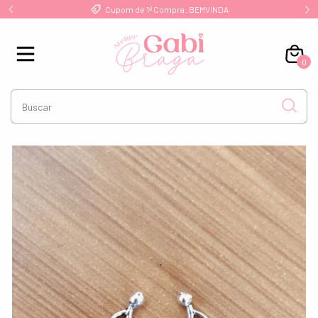
!
Cupom de 1ª Compra: BEMVINDA
0