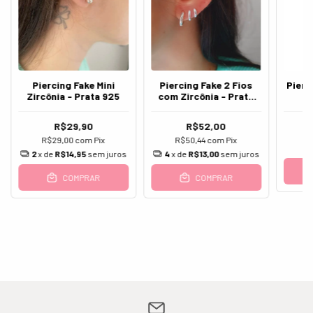
Piercing Fake Mini
Pierc
Piercing Fake 2 Fios
Zircônia - Prata 925
com Zircônia - Prata
925
R$29,90
R$52,00
R$29,00
com
Pix
R$50,44
com
Pix
2
x de
R$14,95
sem juros
4
x de
R$13,00
sem juros
COMPRAR
COMPRAR