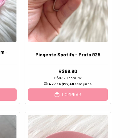
mm -
Pingente Spotify - Prata 925
R$89,90
R$87,20
com
Pix
s
4
x de
R$22,48
sem juros
COMPRAR