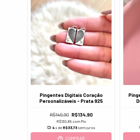
Pingentes Digitais Coração
Ping
Personalizáveis - Prata 925
D
R$149,90
R$134,90
R$130,85
com
Pix
4
x de
R$33,73
sem juros
COMPRAR