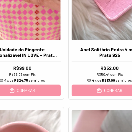
Unidade do Pingente
Anel Solitário Pedra 4 
onalizável IN LOVE - Prata
Prata 925
925
R$99,00
R$52,00
R$96,03
com
Pix
R$50,44
com
Pix
4
x de
R$24,75
sem juros
4
x de
R$13,00
sem juro
COMPRAR
COMPRAR