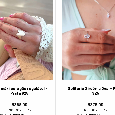
 máxi coração regulável -
Solitário Zircônia Oval - 
Prata 925
925
R$69,00
R$79,00
R$66,93
com
Pix
R$76,63
com
Pix