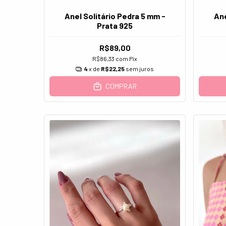
Anel Solitário Pedra 5 mm -
Ane
Prata 925
R$89,00
R$86,33
com
Pix
4
x de
R$22,25
sem juros
COMPRAR