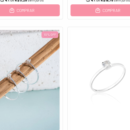
4
x de
R$17,25
sem juros
4
x de
R$19,75
sem juros
COMPRAR
COMPRAR
10
%
OFF