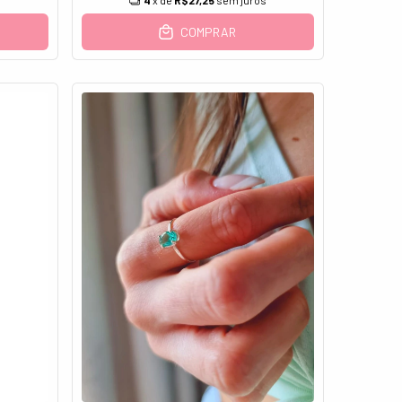
4
x de
R$27,25
sem juros
COMPRAR