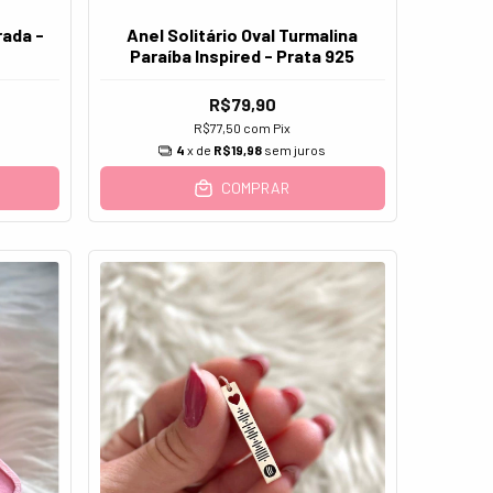
rada -
Anel Solitário Oval Turmalina
Paraíba Inspired - Prata 925
R$79,90
R$77,50
com
Pix
s
4
x de
R$19,98
sem juros
COMPRAR