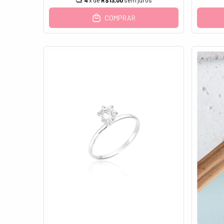
4
x de
R$13,00
sem juros
COMPRAR