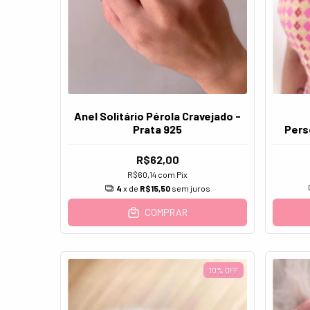
Anel Solitário Pérola Cravejado -
Prata 925
Pers
R$62,00
R$60,14
com
Pix
4
x de
R$15,50
sem juros
COMPRAR
10
%
OFF