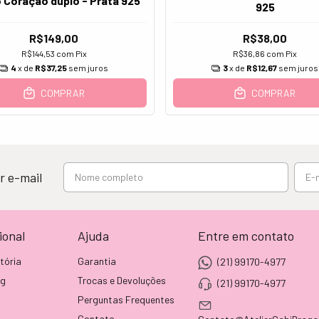
 Coração duplo - Prata 925
925
R$149,00
R$38,00
R$144,53
com
Pix
R$36,86
com
Pix
4
x de
R$37,25
sem juros
3
x de
R$12,67
sem juros
COMPRAR
COMPRAR
r e-mail
ional
Ajuda
Entre em contato
tória
Garantia
(21) 99170-4977
og
Trocas e Devoluções
(21) 99170-4977
Perguntas Frequentes
Contato