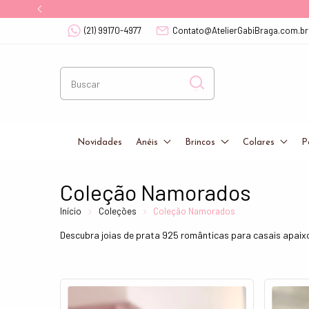
(21) 99170-4977
Contato@AtelierGabiBraga.com.br
Novidades
Anéis
Brincos
Colares
P
Coleção Namorados
Início
Coleções
Coleção Namorados
Descubra joias de prata 925 românticas para casais apaixo