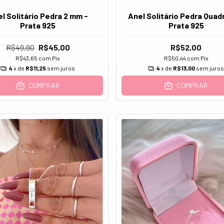
l Solitário Pedra 2 mm -
Anel Solitário Pedra Quad
Prata 925
Prata 925
R$49,90
R$45,00
R$52,00
R$43,65
com
Pix
R$50,44
com
Pix
4
x de
R$11,25
sem juros
4
x de
R$13,00
sem juro
COMPRAR
COMPRAR