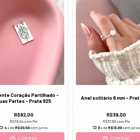
ente Coração Partilhado -
Anel solitário 6 mm - Pra
uas Partes - Prata 925
R$82,00
R$39,00
R$79,54
com
Pix
R$37,83
com
Pix
4
x de
R$20,50
sem juros
3
x de
R$13,00
sem juros
COMPRAR
COMPRAR