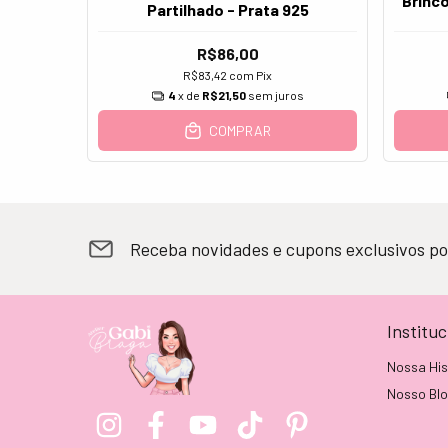
Brinco
Partilhado - Prata 925
R$86,00
R$83,42
com
Pix
4
x de
R$21,50
sem juros
COMPRAR
Receba novidades e cupons exclusivos po
Instituc
Nossa His
Nosso Bl