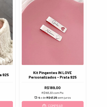
Kit Pingentes IN LOVE
ta 925
Personalizados - Prata 925
R$189,00
R$183,33
com
Pix
4
x de
R$47,25
sem juros
COMPRAR