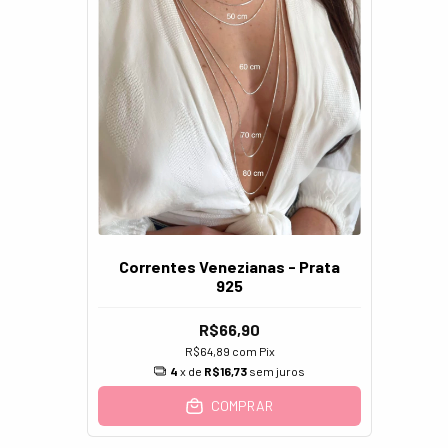
Correntes Venezianas - Prata
925
R$66,90
R$64,89
com
Pix
4
x de
R$16,73
sem juros
COMPRAR