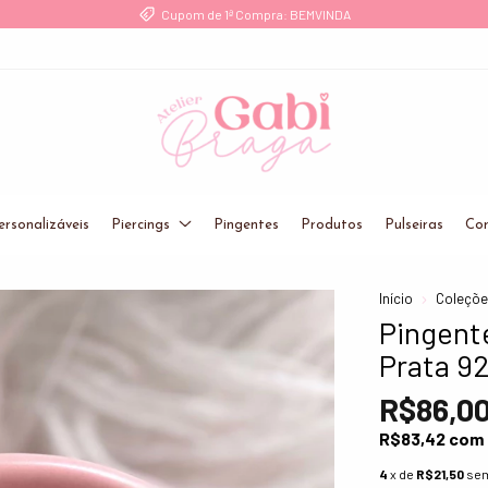
Frete Grátis a partir de R$ 249 para Sul/Sudeste
ersonalizáveis
Piercings
Pingentes
Produtos
Pulseiras
Cor
Início
Coleçõ
Pingente
Prata 9
R$86,0
R$83,42
com
4
x de
R$21,50
sem