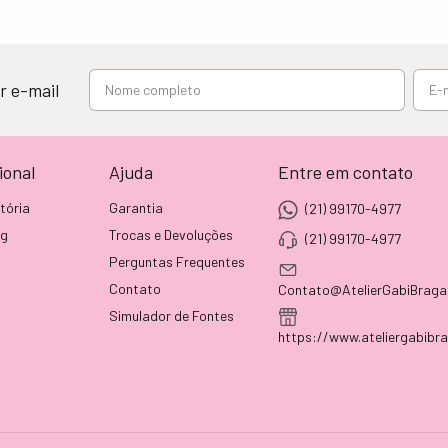
r e-mail
ional
Ajuda
Entre em contato
tória
Garantia
(21) 99170-4977
og
Trocas e Devoluções
(21) 99170-4977
Perguntas Frequentes
Contato
Contato@AtelierGabiBraga
Simulador de Fontes
https://www.ateliergabibr