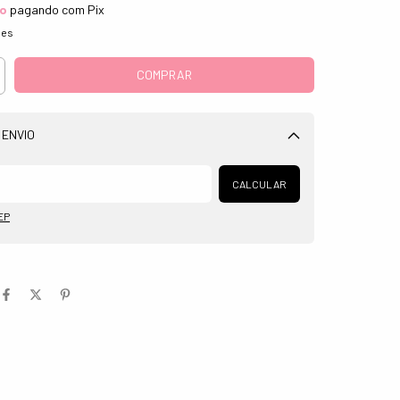
to
pagando com Pix
hes
 ENVIO
Alterar CEP
CALCULAR
EP