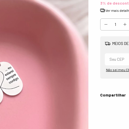
3% de descon
Ver mais detal
MEIOS DE
Não sei meu C
Compartilhar