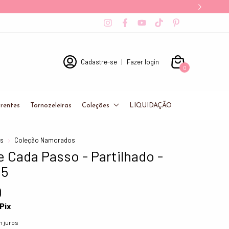
Cadastre-se
|
Fazer login
0
rentes
Tornozeleiras
Coleções
LIQUIDAÇÃO
es
Coleção Namorados
 Cada Passo - Partilhado -
25
0
Pix
 juros