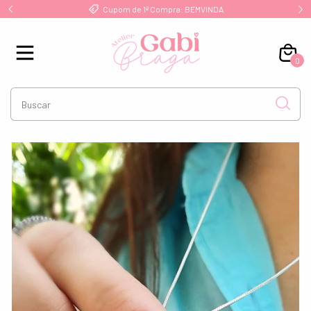
!
Cupom de 1ª Compra: BEMVINDA
0