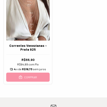
Correntes Venezianas -
Prata 925
R$66,90
R$64,89
com
Pix
4
x de
R$16,73
sem juros
COMPRAR