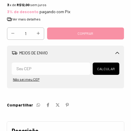
3
x de
R$12,00
sem juros
3% de desconto
pagando com Pix
Ver mais detalhes
MEIOS DE ENVIO
Alterar CEP
CALCULAR
Não sei meu CEP
Compartilhar
Descrição