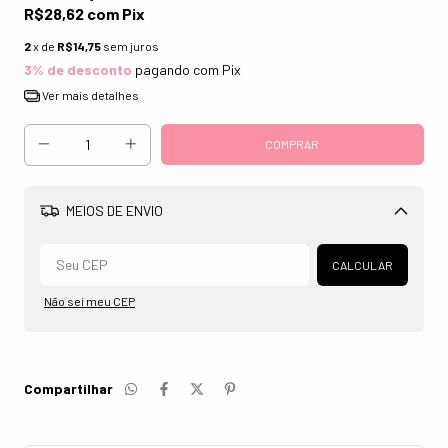
R$28,62
com
Pix
2
x de
R$14,75
sem juros
3% de desconto
pagando com Pix
Ver mais detalhes
MEIOS DE ENVIO
Alterar CEP
CALCULAR
Não sei meu CEP
Compartilhar