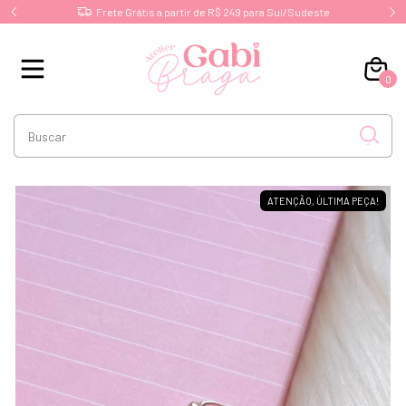
Frete Grátis a partir de R$ 249 para Sul/Sudeste
0
ATENÇÃO, ÚLTIMA PEÇA!