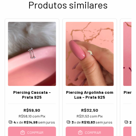
Produtos similares
Piercing Cascata -
Piercing Argolinha com
Pierc
Prata 925
Lua - Prata 925
R$59,90
R$32,50
R$58,10
com
Pix
R$31,53
com
Pix
R
4
x de
R$14,98
sem juros
3
x de
R$10,83
sem juros
2
x 
COMPRAR
COMPRAR