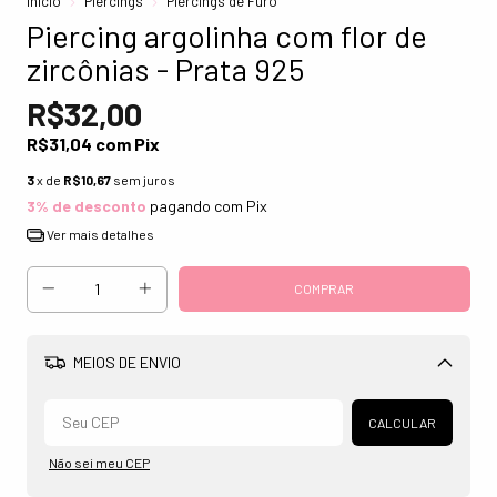
Início
Piercings
Piercings de Furo
Piercing argolinha com flor de
zircônias - Prata 925
R$32,00
R$31,04
com
Pix
3
x de
R$10,67
sem juros
3% de desconto
pagando com Pix
Ver mais detalhes
MEIOS DE ENVIO
Alterar CEP
CALCULAR
Não sei meu CEP