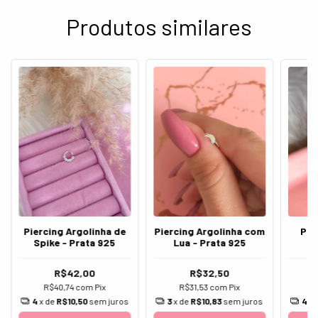
Produtos similares
Piercing Argolinha de
Piercing Argolinha com
Pie
Spike - Prata 925
Lua - Prata 925
R$42,00
R$32,50
R$40,74
com
Pix
R$31,53
com
Pix
R
4
x de
R$10,50
sem juros
3
x de
R$10,83
sem juros
4
x 