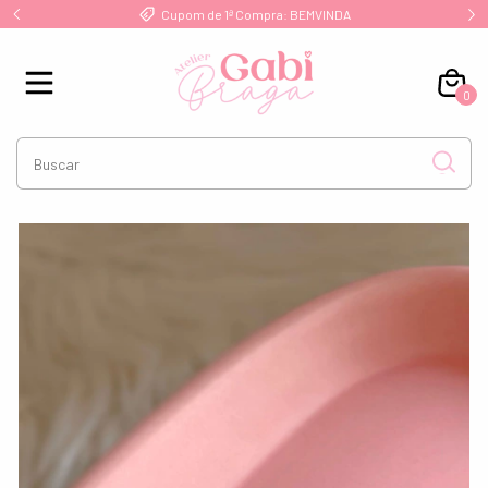
!
Cupom de 1ª Compra: BEMVINDA
0