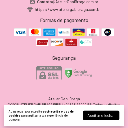
Contato@AtelierGabiBraga.com.br
https://www.ateliergabibraga.com.br
Formas de pagamento
Segurança
Atelier Gabi Braga
©2026. ATELIER GABI BRAGA EIRELI - 24628199000165. Todos os direitos
reservados.
Ao navegar por este site
você aceita o uso de
Aceitar e fechar
cookies
para agilizar a sua experiência de
compra.