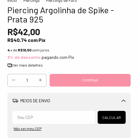
Início
Piercings
Piercings de Furo
Piercing Argolinha de Spike -
Prata 925
R$42,00
R$40,74
com
Pix
4
x de
R$10,50
sem juros
3% de desconto
pagando com Pix
Ver mais detalhes
MEIOS DE ENVIO
Alterar CEP
CALCULAR
Não sei meu CEP