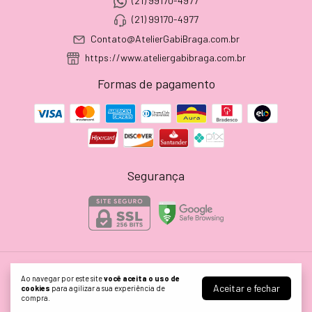
(21) 99170-4977
(21) 99170-4977
Contato@AtelierGabiBraga.com.br
https://www.ateliergabibraga.com.br
Formas de pagamento
Segurança
Atelier Gabi Braga
Ao navegar por este site
você aceita o uso de
Aceitar e fechar
cookies
para agilizar a sua experiência de
©2026. ATELIER GABI BRAGA EIRELI - 24628199000165. Todos os direitos
compra.
reservados.