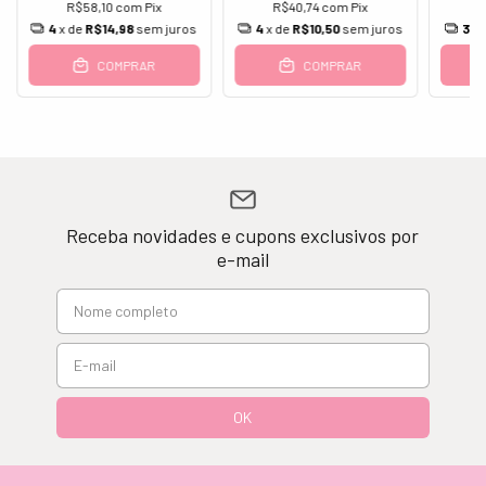
R$58,10
com
Pix
R$40,74
com
Pix
4
x de
R$14,98
sem juros
4
x de
R$10,50
sem juros
3
x 
COMPRAR
COMPRAR
Receba novidades e cupons exclusivos por
e-mail