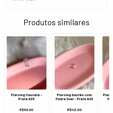
Produtos similares
Piercing Cascata -
Piercing bastão com
Pierc
Prata 925
Pedra Oval - Prata 925
flo
R$59,90
R$42,00