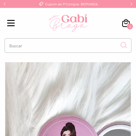
!
Cupom de 1ª Compra: BEMVINDA
0