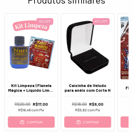
15
%
OFF
67
%
OFF
Kit Limpeza | Flanela
Caixinha de Veludo
Fla
Mágica + Líquido Limpa
para anéis com Corte H
Pratas
R$20,00
R$17,00
R$18,00
R$6,00
R$16,49
com
Pix
R$5,82
com
Pix
COMPRAR
COMPRAR