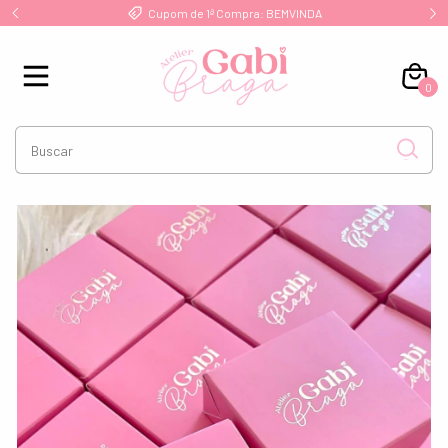
!
Cupom de 1ª Compra: BEMVINDA
0