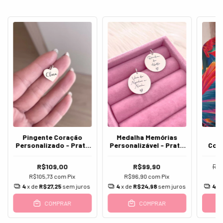
Pingente Coração
Medalha Memórias
C
Personalizado - Prata
Personalizável - Prata
Cora
925
925
R$109,00
R$99,90
R$
R$105,73
com
Pix
R$96,90
com
Pix
R
4
x de
R$27,25
sem juros
4
x de
R$24,98
sem juros
4
x
COMPRAR
COMPRAR