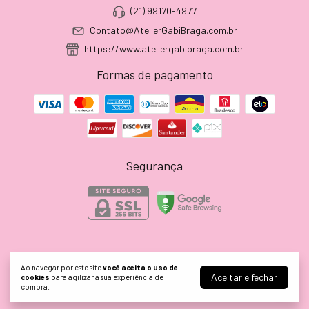
(21) 99170-4977
Contato@AtelierGabiBraga.com.br
https://www.ateliergabibraga.com.br
Formas de pagamento
Segurança
Atelier Gabi Braga
Ao navegar por este site
você aceita o uso de
Aceitar e fechar
cookies
para agilizar a sua experiência de
©2026. ATELIER GABI BRAGA EIRELI - 24628199000165. Todos os direitos
compra.
reservados.