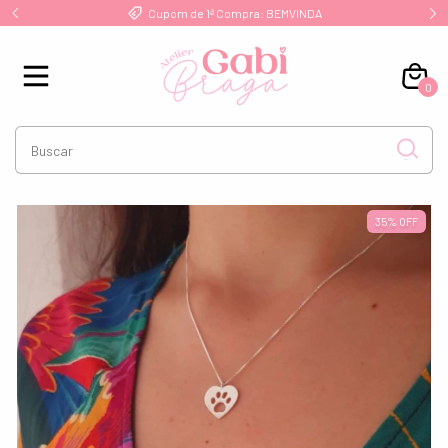
Cupom de 1ª Compra: BEMVINDA
0
35
%
OFF