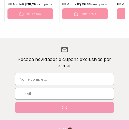
4
x de
R$29,00
sem juros
4
x de
R$36,25
sem juros
4
x 
COMPRAR
COMPRAR
Receba novidades e cupons exclusivos por
e-mail