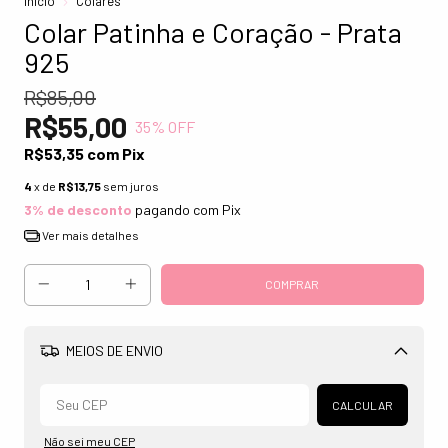
Início
Colares
Colar Patinha e Coração - Prata
925
R$85,00
R$55,00
35
% OFF
R$53,35
com
Pix
4
x de
R$13,75
sem juros
3% de desconto
pagando com Pix
Ver mais detalhes
MEIOS DE ENVIO
Alterar CEP
CALCULAR
Não sei meu CEP