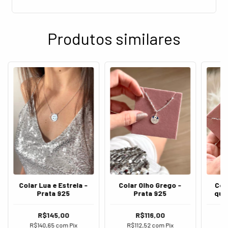
Produtos similares
Colar Olho Grego -
Colar Lua e Estrela -
Col
Prata 925
Prata 925
qua
R$116,00
R$145,00
R$112,52
com
Pix
R$140,65
com
Pix
R