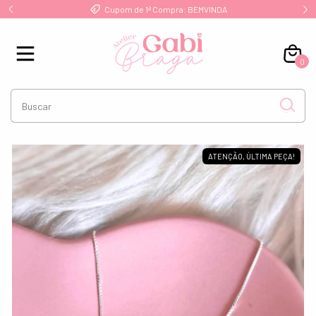
!
Cupom de 1ª Compra: BEMVINDA
0
ATENÇÃO, ÚLTIMA PEÇA!