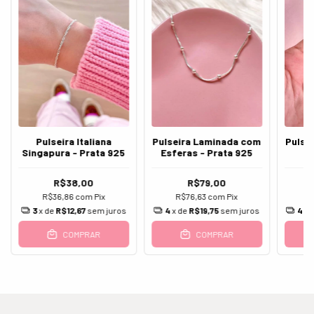
Pulseira Italiana
Pulseira Laminada com
Pulsei
Singapura - Prata 925
Esferas - Prata 925
R$38,00
R$79,00
R$36,86
com
Pix
R$76,63
com
Pix
R
3
x de
R$12,67
sem juros
4
x de
R$19,75
sem juros
4
x 
COMPRAR
COMPRAR