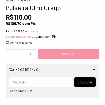
Início
Pulseiras
Pulseira Olho Grego
R$110,00
R$106,70
com
Pix
4
x de
R$27,50
sem juros
3% de desconto
pagando com Pix
Ver mais detalhes
MEIOS DE ENVIO
Alterar CEP
CALCULAR
Não sei meu CEP