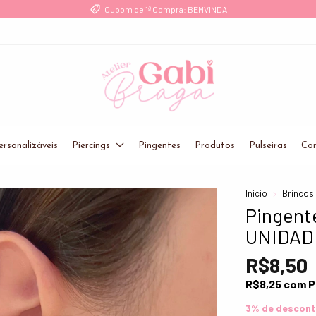
Frete Grátis a partir de R$ 249 para Sul/Sudeste
ersonalizáveis
Piercings
Pingentes
Produtos
Pulseiras
Cor
Início
Brincos
Pingente
UNIDADE
R$8,50
R$8,25
com
P
3% de descon