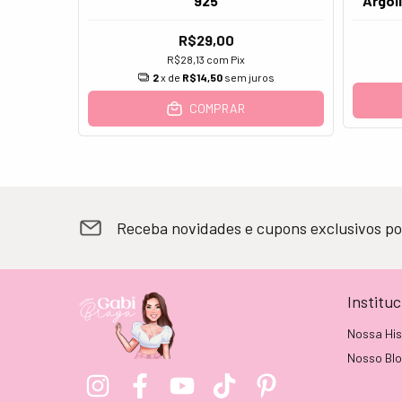
925
Argol
R$29,00
R$28,13
com
Pix
2
x de
R$14,50
sem juros
os
COMPRAR
Receba novidades e cupons exclusivos po
Instituc
Nossa His
Nosso Bl