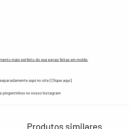
amento mais perfeito do que peças feitas em molde.
separadamente aqui no site [
Clique aqui
]
s pingentinhos no nosso
Instagram
Produtos similares