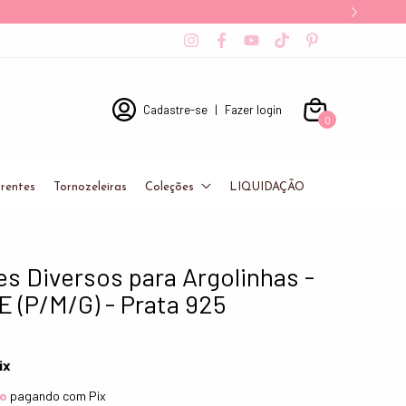
Cadastre-se
|
Fazer login
0
rentes
Tornozeleiras
Coleções
LIQUIDAÇÃO
s Diversos para Argolinhas -
 (P/M/G) - Prata 925
ix
to
pagando com Pix