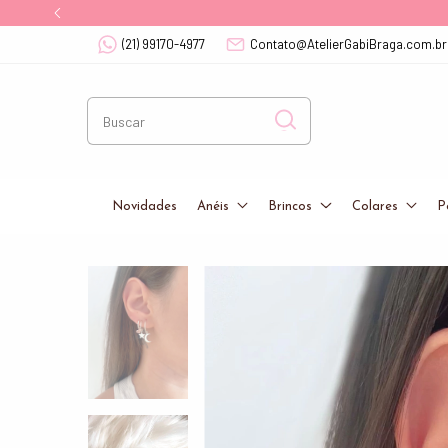
(21) 99170-4977
Contato@AtelierGabiBraga.com.br
Novidades
Anéis
Brincos
Colares
P