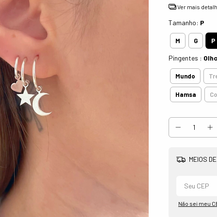
Ver mais detal
Tamanho:
P
P
M
G
Pingentes :
Olh
Mundo
Tr
Hamsa
C
MEIOS DE
Não sei meu C