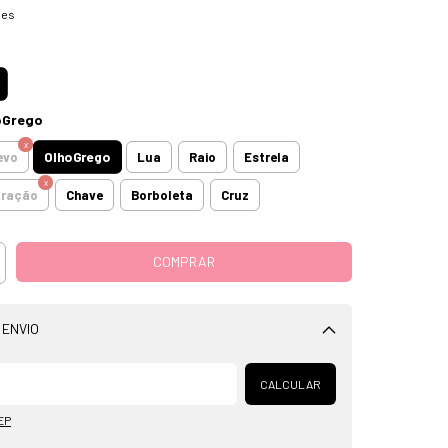
hes
oGrego
OlhoGrego
evo
Lua
Raio
Estrela
oração
Chave
Borboleta
Cruz
 ENVIO
Alterar CEP
CALCULAR
EP