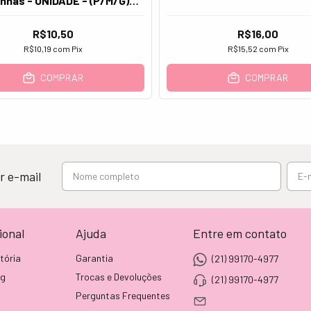
inhas - UNIDADE - (P/M/G) -
Prata 925
R$10,50
R$16,00
R$10,19
com
Pix
R$15,52
com
Pix
COMPRAR
COMPRAR
r e-mail
ional
Ajuda
Entre em contato
tória
Garantia
(21) 99170-4977
og
Trocas e Devoluções
(21) 99170-4977
Perguntas Frequentes