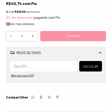
R$40,74
com
Pix
4
x de
R$10,50
sem juros
3% de desconto
pagando com Pix
Ver mais detalhes
MEIOS DE ENVIO
Alterar CEP
CALCULAR
Não sei meu CEP
Compartilhar