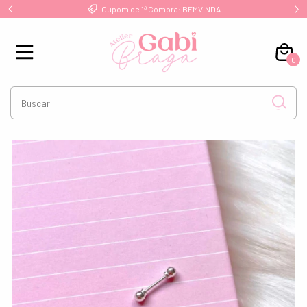
!
Cupom de 1ª Compra: BEMVINDA
0