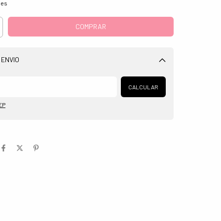
hes
 ENVIO
Alterar CEP
CALCULAR
EP