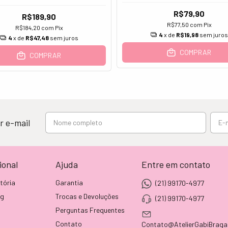
R$79,90
R$189,90
R$77,50
com
Pix
R$184,20
com
Pix
4
x de
R$19,98
sem juros
4
x de
R$47,48
sem juros
COMPRAR
COMPRAR
r e-mail
ional
Ajuda
Entre em contato
tória
Garantia
(21) 99170-4977
og
Trocas e Devoluções
(21) 99170-4977
Perguntas Frequentes
Contato
Contato@AtelierGabiBraga