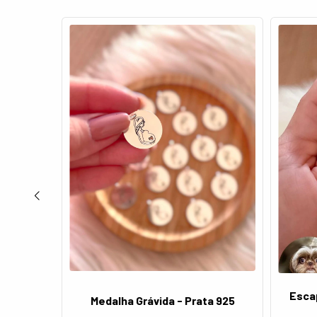
e São
Escap
Medalha Grávida - Prata 925