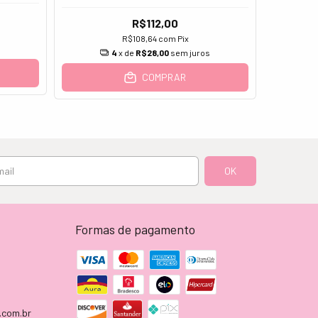
R$112,00
R$108,64
com
Pix
4
x de
R$28,00
sem juros
COMPRAR
Formas de pagamento
.com.br