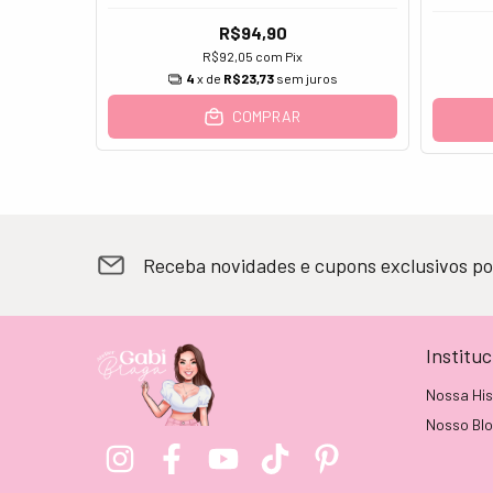
R$94,90
R$92,05
com
Pix
4
x de
R$23,73
sem juros
os
COMPRAR
Receba novidades e cupons exclusivos po
Instituc
Nossa His
Nosso Bl