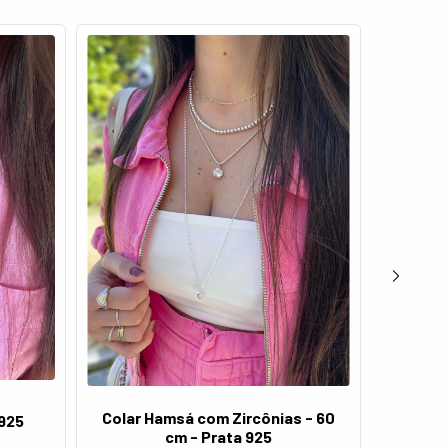
Colar Hamsá com Zircônias - 60
Colar 
 925
cm - Prata 925