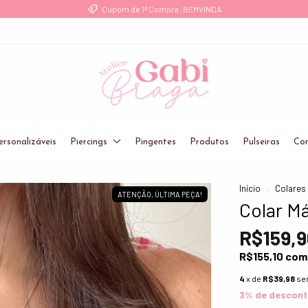
Cupom de 1ª Compra: BEMVINDA
ersonalizáveis
Piercings
Pingentes
Produtos
Pulseiras
Cor
Início
Colares
ATENÇÃO, ÚLTIMA PEÇA!
Colar Má
R$159,9
R$155,10
com
4
x de
R$39,98
se
3% de descon