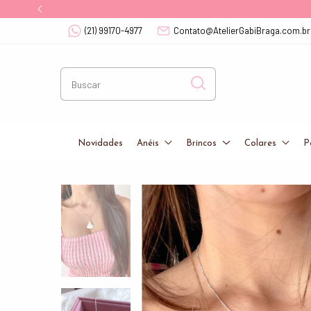
(21) 99170-4977
Contato@AtelierGabiBraga.com.br
Novidades
Anéis
Brincos
Colares
P