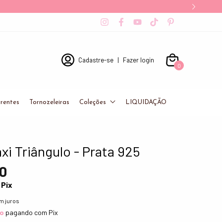
Cadastre-se
|
Fazer login
0
rentes
Tornozeleiras
Coleções
LIQUIDAÇÃO
xi Triângulo - Prata 925
0
Pix
m juros
to
pagando com Pix