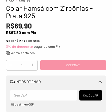
Início
Colares
Colar Hamsá com Zircônias -
Prata 925
R$69,90
R$67,80
com
Pix
4
x de
R$17,48
sem juros
3% de desconto
pagando com Pix
Ver mais detalhes
MEIOS DE ENVIO
Alterar CEP
CALCULAR
Não sei meu CEP