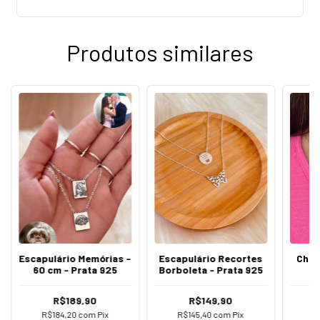
Produtos similares
Escapulário Recortes
Escapulário Memórias -
Chok
Borboleta - Prata 925
60 cm - Prata 925
R$149,90
R$189,90
R$145,40
com
Pix
R$184,20
com
Pix
R