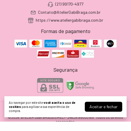
(21) 99170-4977
Contato@AtelierGabiBraga.com.br
https://www.ateliergabibraga.com.br
Formas de pagamento
Segurança
Ao navegar por este site
você aceita o uso de
Aceitar e fechar
cookies
para agilizar a sua experiência de
compra.
Atelier Gabi Braga
©2026. ATELIER GABI BRAGA EIRELI - 24628199000165. Todos os direitos
reservados.