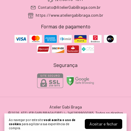
Contato@AtelierGabiBraga.com.br
https://www.ateliergabibraga.com.br
Formas de pagamento
Segurança
Atelier Gabi Braga
©2026. ATELIER GABI BRAGA EIRELI - 24628199000165. Todos os direitos
reservados.
Ao navegar por este site
você aceita o uso de
Aceitar e fechar
cookies
para agilizar a sua experiência de
compra.