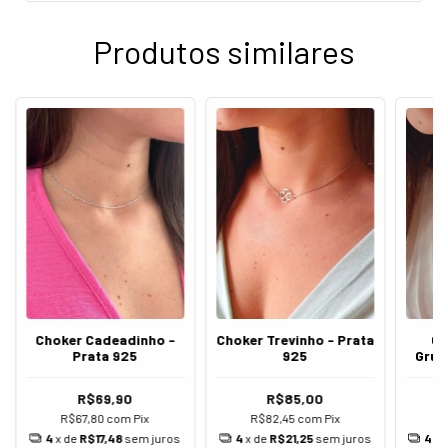
Produtos similares
Choker Cadeadinho -
Choker Trevinho - Prata
Ch
Prata 925
925
Grum
R$69,90
R$85,00
R$67,80
com
Pix
R$82,45
com
Pix
R
4
x de
R$17,48
sem juros
4
x de
R$21,25
sem juros
4
x 