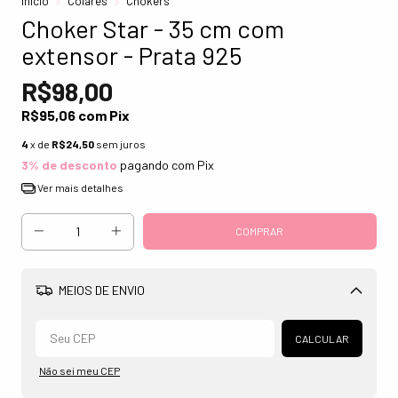
Início
Colares
Chokers
Choker Star - 35 cm com
extensor - Prata 925
R$98,00
R$95,06
com
Pix
4
x de
R$24,50
sem juros
3% de desconto
pagando com Pix
Ver mais detalhes
MEIOS DE ENVIO
Alterar CEP
CALCULAR
Não sei meu CEP