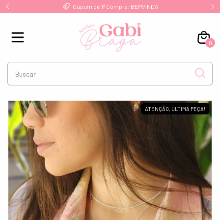
!
Cupom de 1ª Compra: BEMVINDA
0
ATENÇÃO, ÚLTIMA PEÇA!