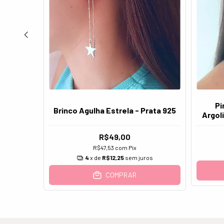
Pi
Brinco Agulha Estrela - Prata 925
Argol
R$49,00
R$47,53
com
Pix
os
4
x de
R$12,25
sem juros
COMPRAR