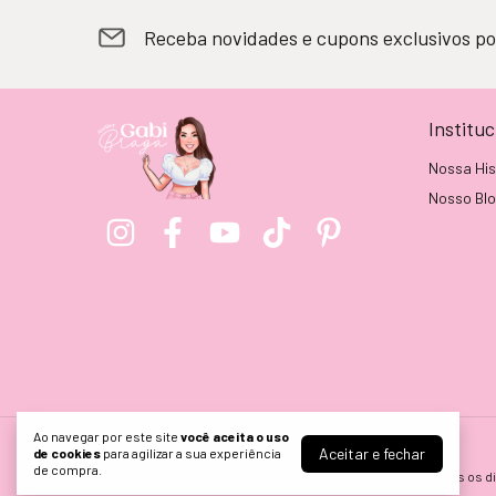
Receba novidades e cupons exclusivos po
Instituc
Nossa His
Nosso Bl
Ao navegar por este site
você aceita o uso
Aceitar e fechar
de cookies
para agilizar a sua experiência
Atelier Gabi Braga
de compra.
©2026. ATELIER GABI BRAGA EIRELI - 24628199000165. Todos os di