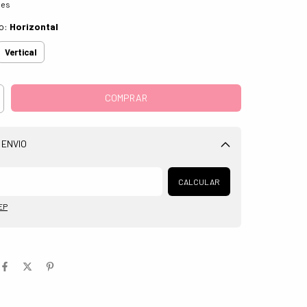
hes
o:
Horizontal
Vertical
 ENVIO
Alterar CEP
CALCULAR
EP