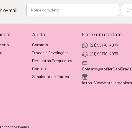
r e-mail
ional
Ajuda
Entre em contato
tória
Garantia
(21) 99170-4977
og
Trocas e Devoluções
(21) 99170-4977
Perguntas Frequentes
Contato
Contato@AtelierGabiBraga
Simulador de Fontes
https://www.ateliergabibr
reitos reservados.