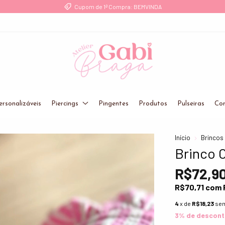
Cupom de 1ª Compra: BEMVINDA
ersonalizáveis
Piercings
Pingentes
Produtos
Pulseiras
Cor
Início
Brincos
Brinco O
R$72,9
R$70,71
com
4
x de
R$18,23
sem
3% de descon