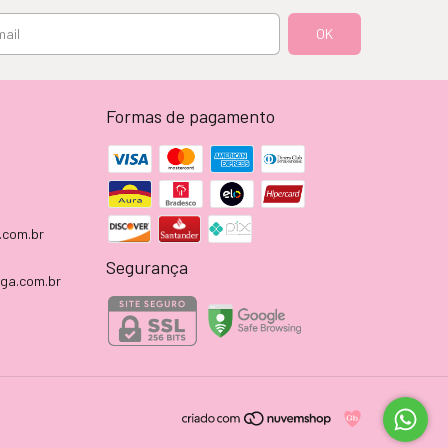
Formas de pagamento
.com.br
Segurança
aga.com.br