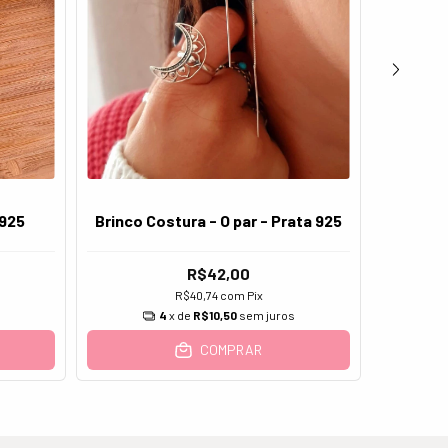
Argol
 925
Brinco Costura - O par - Prata 925
R$42,00
R$40,74
com
Pix
4
x de
R$10,50
sem juros
COMPRAR