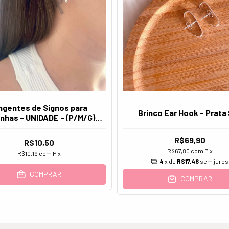
ngentes de Signos para
Brinco Ear Hook - Prata
inhas - UNIDADE - (P/M/G) -
Prata 925
R$69,90
R$10,50
R$67,80
com
Pix
R$10,19
com
Pix
4
x de
R$17,48
sem juros
COMPRAR
COMPRAR