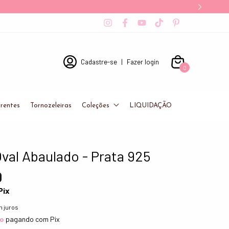
Cadastre-se
|
Fazer login
0
rentes
Tornozeleiras
Coleções
LIQUIDAÇÃO
val Abaulado - Prata 925
0
Pix
 juros
to
pagando com Pix