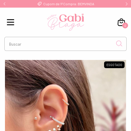
!
Cupom de 1ª Compra: BEMVINDA
0
ESGOTADO