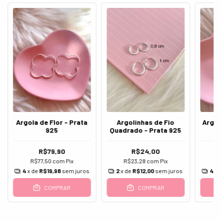
Argola de Flor - Prata
Argolinhas de Fio
Argol
925
Quadrado - Prata 925
R$79,90
R$24,00
R$77,50
com
Pix
R$23,28
com
Pix
R
4
x de
R$19,98
sem juros
2
x de
R$12,00
sem juros
4
x 
COMPRAR
COMPRAR