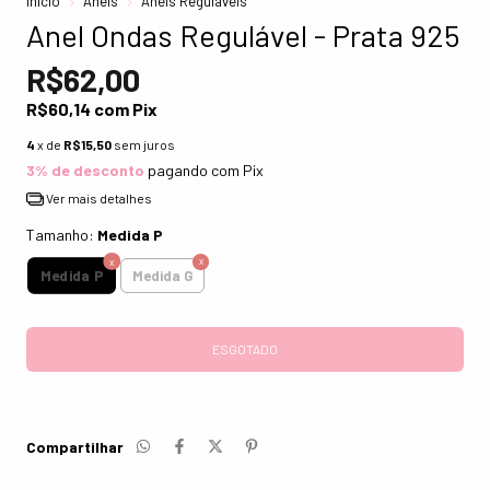
Início
Anéis
Anéis Reguláveis
Anel Ondas Regulável - Prata 925
R$62,00
R$60,14
com
Pix
4
x de
R$15,50
sem juros
3% de desconto
pagando com Pix
Ver mais detalhes
Tamanho:
Medida P
Medida P
Medida G
Compartilhar