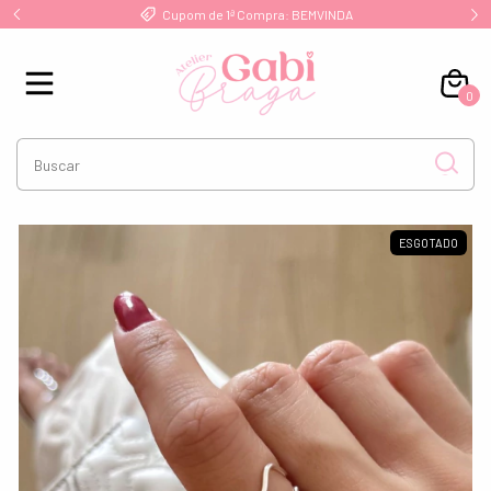
!
Cupom de 1ª Compra: BEMVINDA
0
ESGOTADO