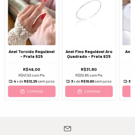
Anel Torcido Regulável
Anel Fino Regulável Aro
Anel
- Prata 925
Quadrado - Prata 925
R$49,00
R$31,80
R$47,53
com
Pix
R$30,85
com
Pix
4
x de
R$12,25
sem juros
3
x de
R$10,60
sem juros
3
x 
COMPRAR
COMPRAR