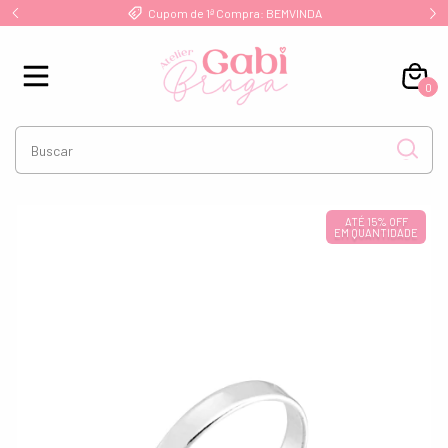
!
Cupom de 1ª Compra: BEMVINDA
0
ATÉ 15% OFF
EM QUANTIDADE