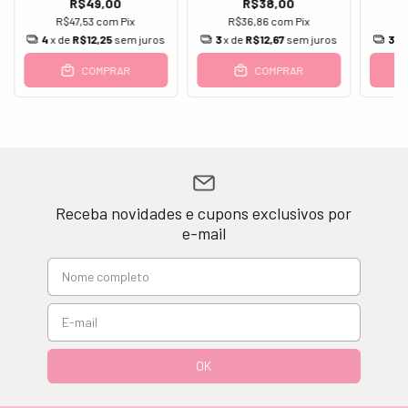
R$49,00
R$38,00
R$47,53
com
Pix
R$36,86
com
Pix
4
x de
R$12,25
sem juros
3
x de
R$12,67
sem juros
3
x 
COMPRAR
COMPRAR
Receba novidades e cupons exclusivos por
e-mail