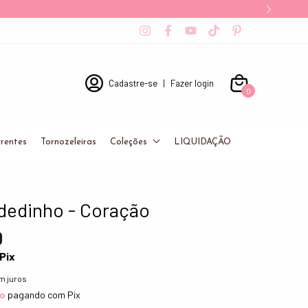
e
Cadastre-se
|
Fazer login
0
rentes
Tornozeleiras
Coleções
LIQUIDAÇÃO
 dedinho - Coração
0
Pix
m juros
to
pagando com Pix