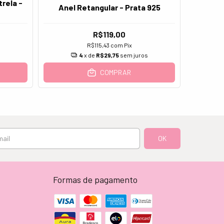
trela -
Anel Retangular - Prata 925
Anel 
R$119,00
R$115,43
com
Pix
4
x de
R$29,75
sem juros
COMPRAR
Formas de pagamento