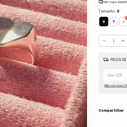
Ver mais detal
Tamanho:
6
6
7
8
MEIOS DE
Não sei meu C
Compartilhar