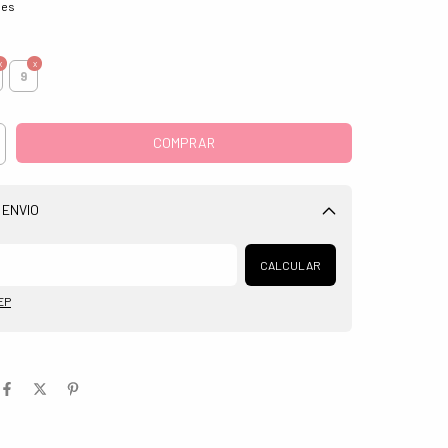
hes
9
 ENVIO
Alterar CEP
CALCULAR
EP