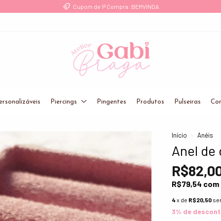
Frete Grátis a partir de R$ 249 para Sul/Sudest
ersonalizáveis
Piercings
Pingentes
Produtos
Pulseiras
Cor
Início
Anéis
Anel de
R$82,0
R$79,54
com
4
x de
R$20,50
se
3% de descon