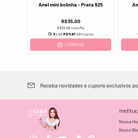
Liso
Anel mini bolinha - Prata 925
An
25
R$35,00
R$33,95
com
Pix
os
3
x de
R$11,67
sem juros
COMPRAR
Receba novidades e cupons exclusivos po
Instituc
Nossa His
Nosso Bl