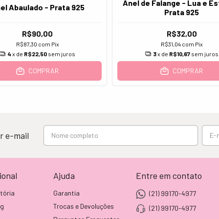
Anel de Falange - Lua e Es
el Abaulado - Prata 925
Prata 925
R$90,00
R$32,00
R$87,30
com
Pix
R$31,04
com
Pix
4
x de
R$22,50
sem juros
3
x de
R$10,67
sem juros
COMPRAR
COMPRAR
r e-mail
ional
Ajuda
Entre em contato
tória
Garantia
(21) 99170-4977
og
Trocas e Devoluções
(21) 99170-4977