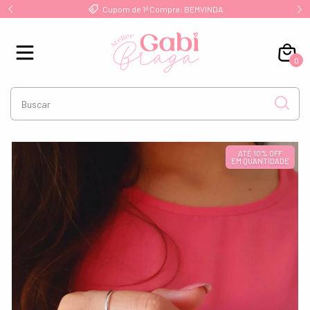
!
Cupom de 1ª Compra: BEMVINDA
0
ATÉ 10% OFF
EM QUANTIDADE