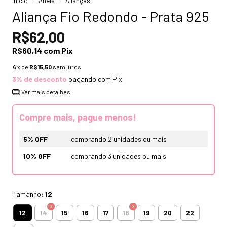
Início
Anéis
Alianças
Aliança Fio Redondo - Prata 925
R$62,00
R$60,14
com
Pix
4
x de
R$15,50
sem juros
3% de desconto
pagando com Pix
Ver mais detalhes
Compre mais, pague menos!
5% OFF
comprando 2 unidades ou mais
10% OFF
comprando 3 unidades ou mais
Tamanho:
12
12
14
15
16
17
18
19
20
22