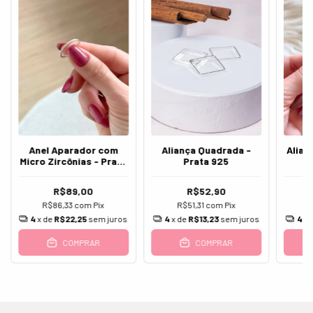
Anel Aparador com
Aliança Quadrada -
Alian
Micro Zircônias - Prata
Prata 925
925
R$89,00
R$52,90
R$86,33
com
Pix
R$51,31
com
Pix
R
4
x de
R$22,25
sem juros
4
x de
R$13,23
sem juros
4
x 
COMPRAR
COMPRAR