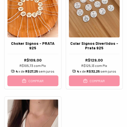
Choker Signos - PRATA
Colar Signos Divertidos -
925
Prata 925
R$109,00
R$129,00
R$105,73
com
Pix
R$125,13
com
Pix
4
x de
R$27,25
sem juros
4
x de
R$32,25
sem juros
COMPRAR
COMPRAR