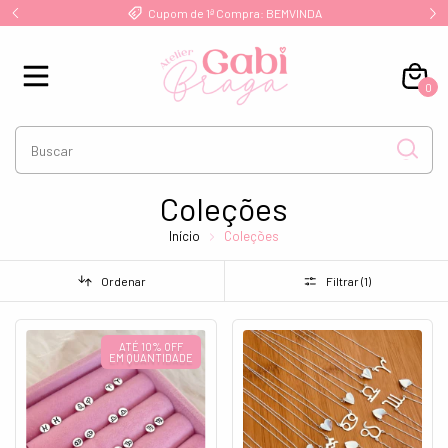
!
Cupom de 1ª Compra: BEMVINDA
0
Coleções
Início
Coleções
Ordenar
Filtrar (
1
)
ATÉ 10% OFF
EM QUANTIDADE