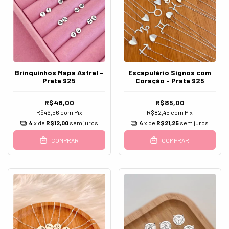
Brinquinhos Mapa Astral -
Escapulário Signos com
Prata 925
Coração - Prata 925
R$48,00
R$85,00
R$46,56
com
Pix
R$82,45
com
Pix
4
x de
R$12,00
sem juros
4
x de
R$21,25
sem juros
COMPRAR
COMPRAR