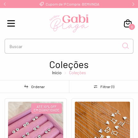
!
Cupom de 1ª Compra: BEMVINDA
0
Coleções
Início
Coleções
Ordenar
Filtrar (
1
)
ATÉ 10% OFF
EM QUANTIDADE