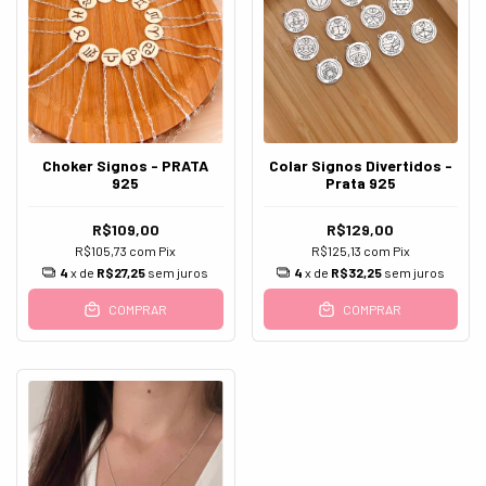
Choker Signos - PRATA
Colar Signos Divertidos -
925
Prata 925
R$109,00
R$129,00
R$105,73
com
Pix
R$125,13
com
Pix
4
x de
R$27,25
sem juros
4
x de
R$32,25
sem juros
COMPRAR
COMPRAR