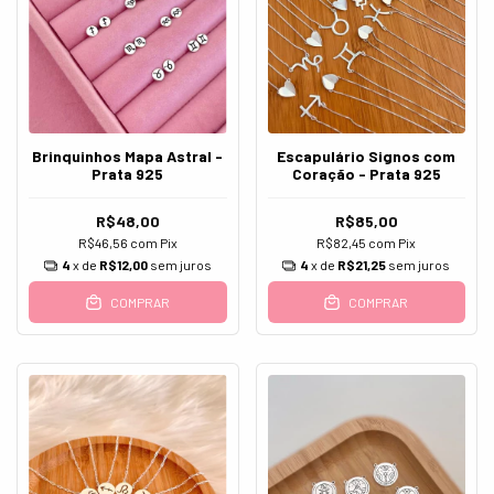
Brinquinhos Mapa Astral -
Escapulário Signos com
Prata 925
Coração - Prata 925
R$48,00
R$85,00
R$46,56
com
Pix
R$82,45
com
Pix
4
x de
R$12,00
sem juros
4
x de
R$21,25
sem juros
COMPRAR
COMPRAR