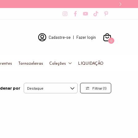
Cadastre-se
|
Fazer login
0
rentes
Tornozeleiras
Coleções
LIQUIDAÇÃO
denar por
Filtrar (
1
)