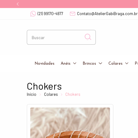
(21) 99170-4977
Contato@AtelierGabiBraga.com.br
Novidades
Anéis
Brincos
Colares
P
Chokers
Início
Colares
Chokers