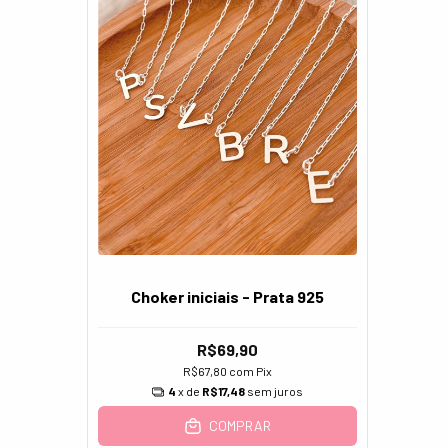
Choker iniciais - Prata 925
R$69,90
R$67,80
com
Pix
4
x de
R$17,48
sem juros
COMPRAR