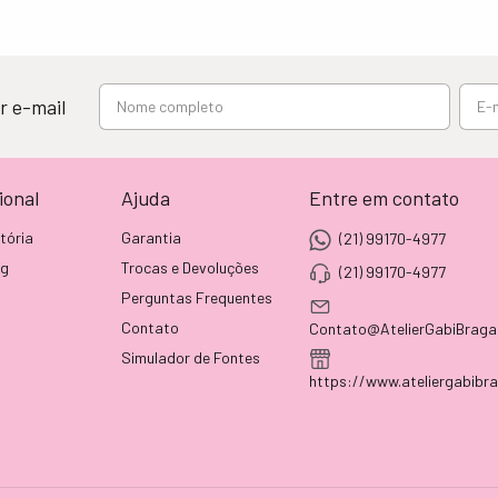
r e-mail
ional
Ajuda
Entre em contato
tória
Garantia
(21) 99170-4977
og
Trocas e Devoluções
(21) 99170-4977
Perguntas Frequentes
Contato
Contato@AtelierGabiBraga
Simulador de Fontes
https://www.ateliergabibr