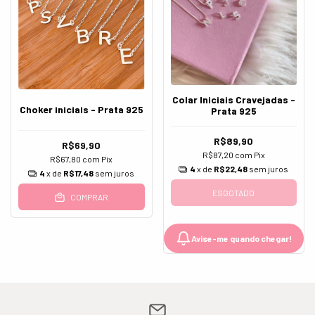
Colar Iniciais Cravejadas -
Choker iniciais - Prata 925
Prata 925
R$89,90
R$69,90
R$87,20
com
Pix
R$67,80
com
Pix
4
x de
R$22,48
sem juros
4
x de
R$17,48
sem juros
ESGOTADO
COMPRAR
Avise-me quando chegar!