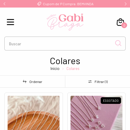
!
Cupom de 1ª Compra: BEMVINDA
0
Colares
Início
Colares
Ordenar
Filtrar (
1
)
ESGOTADO