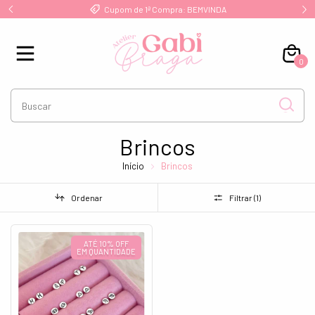
!
Cupom de 1ª Compra: BEMVINDA
0
Brincos
Início
Brincos
Ordenar
Filtrar (
1
)
ATÉ 10% OFF
EM QUANTIDADE