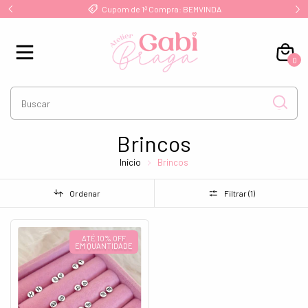
!
Cupom de 1ª Compra: BEMVINDA
0
Brincos
Início
Brincos
Ordenar
Filtrar (
1
)
ATÉ 10% OFF
EM QUANTIDADE