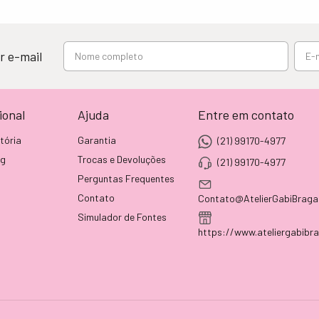
r e-mail
ional
Ajuda
Entre em contato
tória
Garantia
(21) 99170-4977
og
Trocas e Devoluções
(21) 99170-4977
Perguntas Frequentes
Contato
Contato@AtelierGabiBraga
Simulador de Fontes
https://www.ateliergabibr