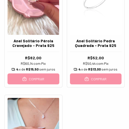
Anel Solitário Pérola
Anel Solitário Pedra
Cravejado - Prata 925
Quadrada - Prata 925
R$62,00
R$52,00
R$60,14
com
Pix
R$50,44
com
Pix
4
x de
R$15,50
sem juros
4
x de
R$13,00
sem juros
COMPRAR
COMPRAR