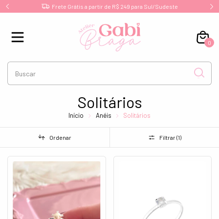
l/Sudeste
Joias de Prata 925 Legítima!
0
Solitários
Início
Anéis
Solitários
Ordenar
Filtrar (
1
)