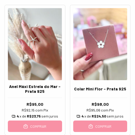
Anel Máxi Estrela do Mar -
Colar Mini Flor - Prata 925
Prata 925
R$95,00
R$98,00
R$92,15
com
Pix
R$95,06
com
Pix
4
x de
R$23,75
sem juros
4
x de
R$24,50
sem juros
COMPRAR
COMPRAR