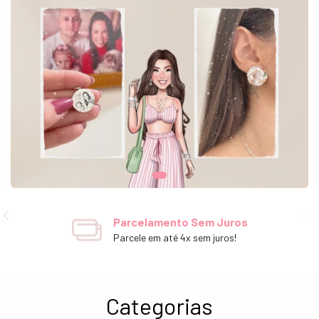
 Grátis
Parcel
untas, sem burocracias!
Parcele 
Categorias