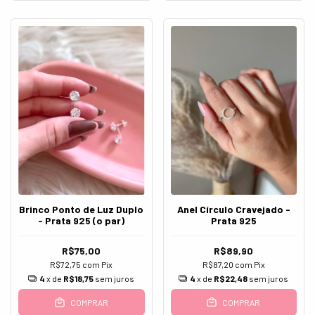
Anel Círculo Cravejado -
Brinco Ponto de Luz Duplo
Prata 925
- Prata 925 (o par)
R$89,90
R$75,00
R$87,20
com
Pix
R$72,75
com
Pix
4
x de
R$22,48
sem juros
4
x de
R$18,75
sem juros
COMPRAR
COMPRAR