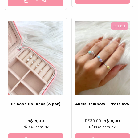
COMPRAR
51
%
OFF
Brincos Bolinhas (o par)
Anéis Rainbow - Prata 925
R$18,00
R$39,00
R$19,00
R$17,46
com
Pix
R$18,43
com
Pix