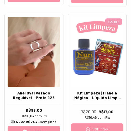
15
%
OFF
Anel Oval Vazado
Kit Limpeza | Flanela
Regulável - Prata 925
Mágica + Líquido Limpa
Pratas
R$99,00
R$20,00
R$17,00
R$96,03
com
Pix
R$16,49
com
Pix
4
x de
R$24,75
sem juros
COMPRAR