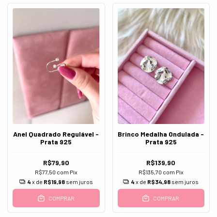
Anel Quadrado Regulável -
Brinco Medalha Ondulada -
Prata 925
Prata 925
R$79,90
R$139,90
R$77,50
com
Pix
R$135,70
com
Pix
4
x de
R$19,98
sem juros
4
x de
R$34,98
sem juros
COMPRAR
COMPRAR