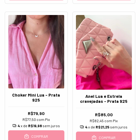
Choker Mini Lua - Prata
Anel Lua e Estrela
925
cravejadas - Prata 925
R$79,90
R$85,00
R$77,50
com
Pix
R$82,45
com
Pix
4
x de
R$19,98
sem juros
4
x de
R$21,25
sem juros
COMPRAR
COMPRAR